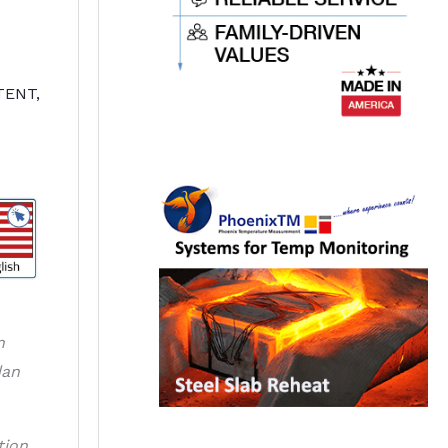
TENT
,
n
dan
tion