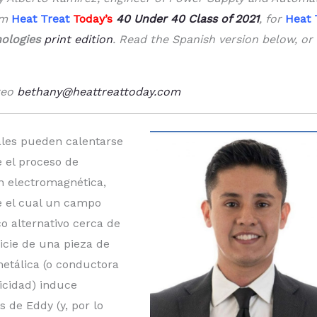
om
Heat Treat
Today’s
40 Under 40
Class of 2021
, for
Heat 
ologies
print edition
. Read the Spanish version below, or 
reo
bethany@heattreattoday.com
les pueden calentarse
 el proceso de
n electromagnética,
 el cual un campo
o alternativo cerca de
icie de una pieza de
metálica (o conductora
ricidad) induce
s de Eddy (y, por lo