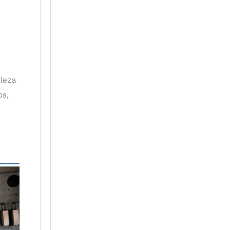
aleza
os,