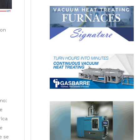
ion
mo:
de
rica
de
e se