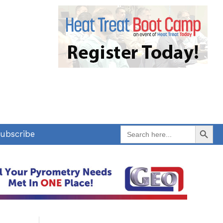
Search Button
Search
ubscribe
for: