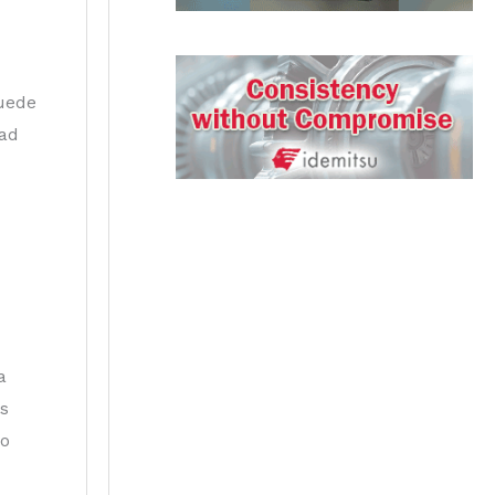
puede
dad
a
as
io