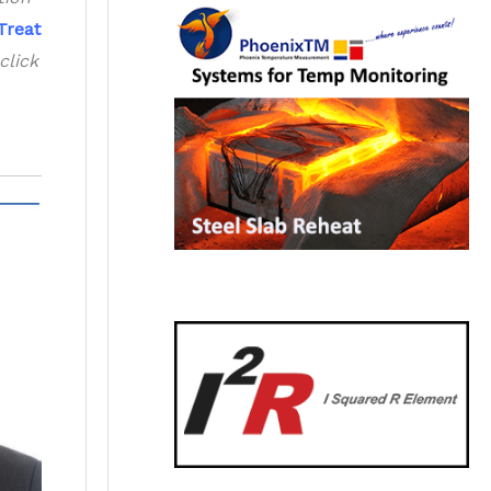
Treat
click