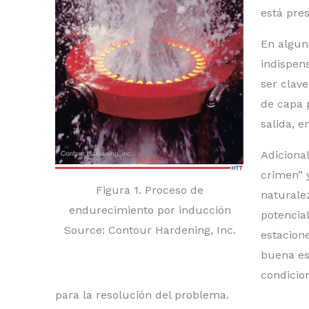
está pre
En alguna
indispens
ser clav
de capa 
salida, e
Adicional
crimen” 
Figura 1. Proceso de
naturale
endurecimiento por inducción
potencia
Source: Contour Hardening, Inc.
estacione
buena es
condicio
para la resolución del problema.