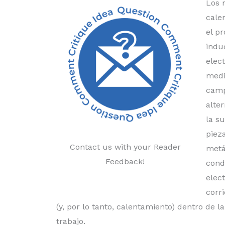
Los 
cale
el p
indu
elec
medi
camp
alte
la s
piez
Contact us with your Reader
metá
Feedback!
cond
elec
corr
(y, por lo tanto, calentamiento) dentro de l
trabajo.