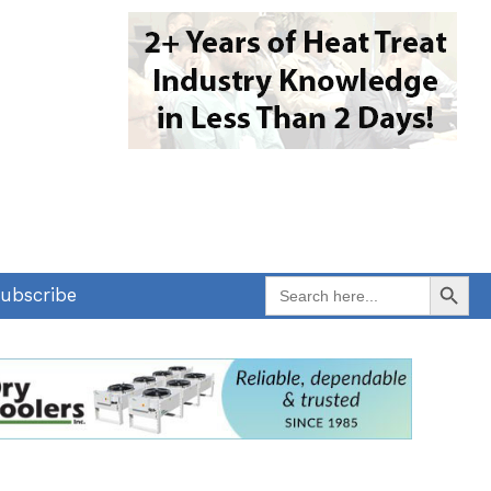
Search Button
Search
ubscribe
for: