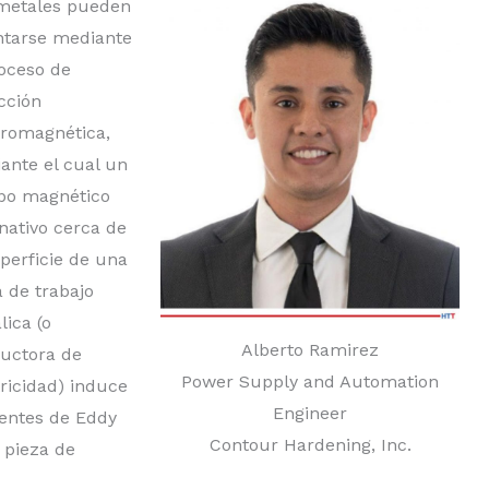
metales pueden
ntarse mediante
roceso de
cción
tromagnética,
ante el cual un
o magnético
rnativo cerca de
uperficie de una
a de trabajo
lica (o
Alberto Ramirez
uctora de
Power Supply and Automation
tricidad) induce
Engineer
ientes de Eddy
Contour Hardening, Inc.
a pieza de