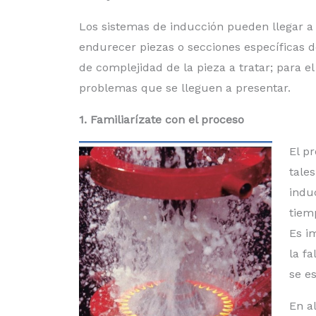
Los sistemas de inducción pueden llegar a
endurecer piezas o secciones específicas
de complejidad de la pieza a tratar; para el 
problemas que se lleguen a presentar.
1. Familiarízate con el proceso
El p
tale
indu
tiemp
Es i
la f
se e
En a