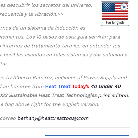
res descubrir los secretos del universo,
recuencia y la vibración.
>>
ernos de un sistema de inducción es
elementos. Los 10 pasos de esta guía servirán para
 internos de tratamiento térmico en entender los
ar posibles escollos en tales sistemas y dar solución a
tar.
tten by Alberto Ramirez, engineer of Power Supply and
nd an honoree from
Heat Treat
Today’s
40 Under 40
23 Sustainable Heat Treat Technologies
print edition
.
e flag above right for the English version.
 correo
bethany@heattreattoday.com