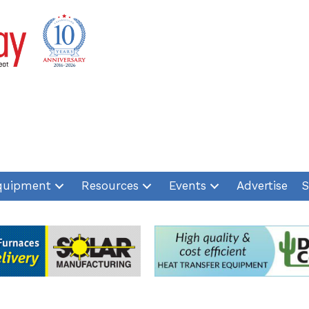
quipment
Resources
Events
Advertise
S