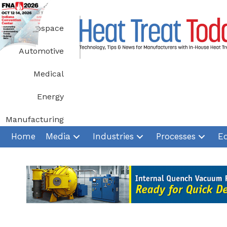
Skip
to
Aerospace
content
Automotive
Medical
Energy
Manufacturing
Home
Media
Industries
Processes
E